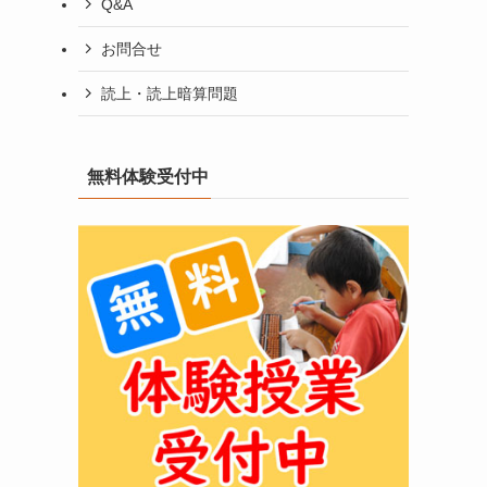
Q&A
お問合せ
読上・読上暗算問題
無料体験受付中