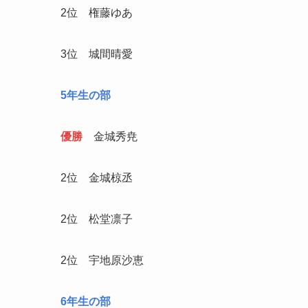
2位 権藤ゆあ
3位 城間晴愛
5年生の部
優勝
金城秀尭
2位 金城椋丞
2位 松堂凛子
2位 宇地原沙恵
6年生の部