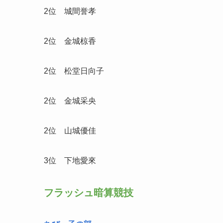
2位 城間誉孝
2位 金城椋香
2位 松堂日向子
2位 金城采央
2位 山城優佳
3位 下地愛來
フラッシュ暗算競技