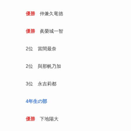
優勝
仲兼久竜徳
優勝
眞榮城一智
2位 當間最奈
2位 與那帆乃加
3位 永吉莉都
4年生の部
優勝
下地陽大