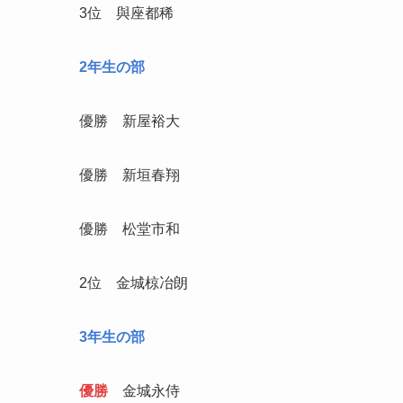
3位 與座都稀
2年生の部
優勝 新屋裕大
優勝 新垣春翔
優勝 松堂市和
2位 金城椋冶朗
3年生の部
優勝
金城永侍