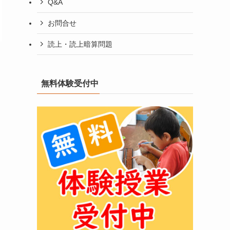
Q&A
お問合せ
読上・読上暗算問題
無料体験受付中