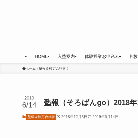
HOME
入塾案内
体験授業お申込み
各教
ホーム
塾報＆検定合格者
2019
塾報（そろばんgo）2018
6/14
2018年12月3日
2019年6月14日
塾報＆検定合格者