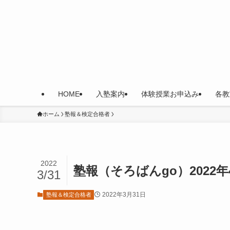
HOME
入塾案内
体験授業お申込み
各教
ホーム
塾報＆検定合格者
2022
塾報（そろばんgo）2022
3/31
2022年3月31日
塾報＆検定合格者