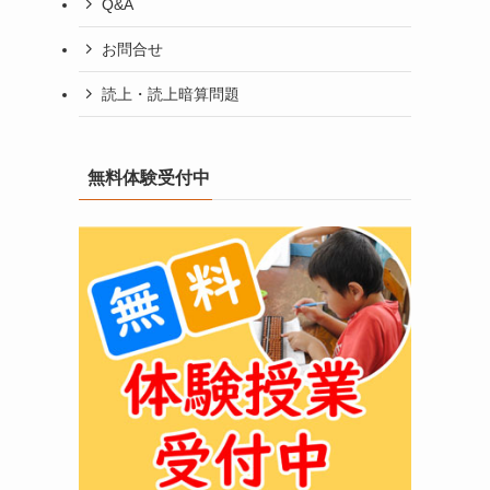
Q&A
お問合せ
読上・読上暗算問題
無料体験受付中