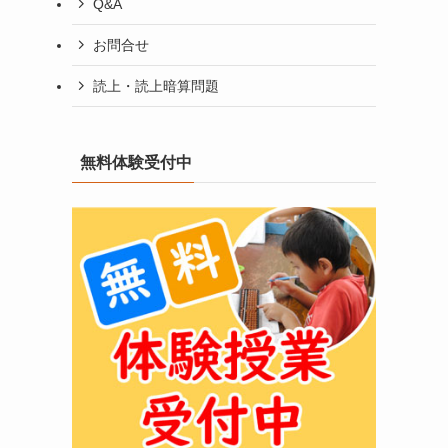
Q&A
お問合せ
読上・読上暗算問題
無料体験受付中